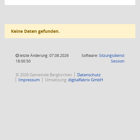
Keine Daten gefunden.
letzte Änderung: 07.08.2026
Software:
Sitzungsdienst
(Wird in
18:00:50
Session
© 2026 Gemeinde Bergkirchen
Datenschutz
Impressum
Umsetzung:
digitalfabrix GmbH