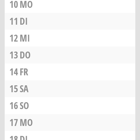
10
MO
11
DI
12
MI
13
DO
14
FR
15
SA
16
SO
17
MO
18
DI