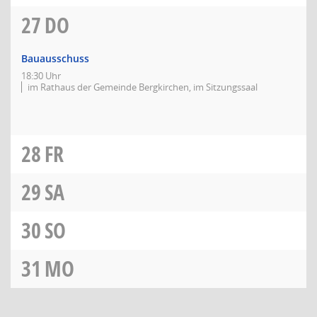
27
DO
Bauausschuss
18:30 Uhr
im Rathaus der Gemeinde Bergkirchen, im Sitzungssaal
28
FR
29
SA
30
SO
31
MO