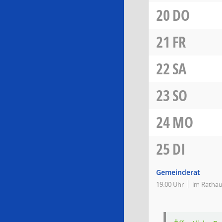
20
DO
21
FR
22
SA
23
SO
24
MO
25
DI
Gemeinderat
19:00 Uhr
im Rathau