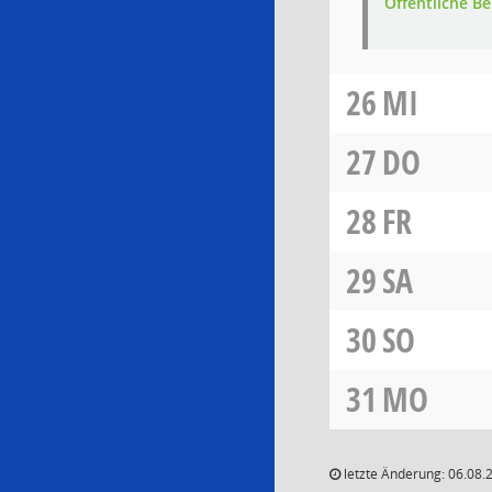
Öffentliche 
26
MI
27
DO
28
FR
29
SA
30
SO
31
MO
letzte Änderung: 06.08.