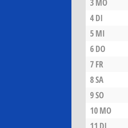
3
MO
4
DI
5
MI
6
DO
7
FR
8
SA
9
SO
10
MO
11
DI