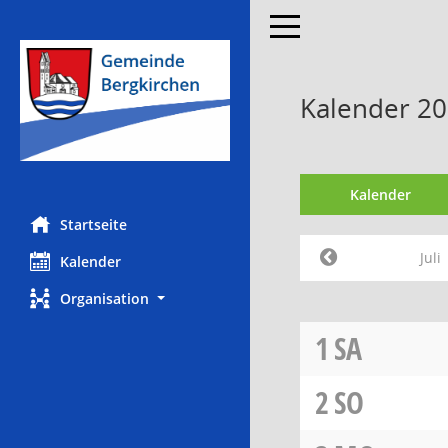
Toggle navigation
Kalender 201
Kalender
Startseite
Juli
Kalender
Organisation
1
SA
2
SO