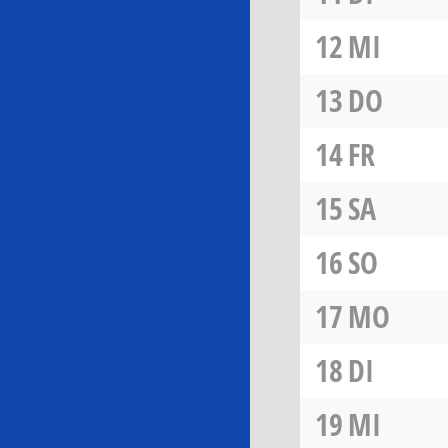
12
MI
13
DO
14
FR
15
SA
16
SO
17
MO
18
DI
19
MI