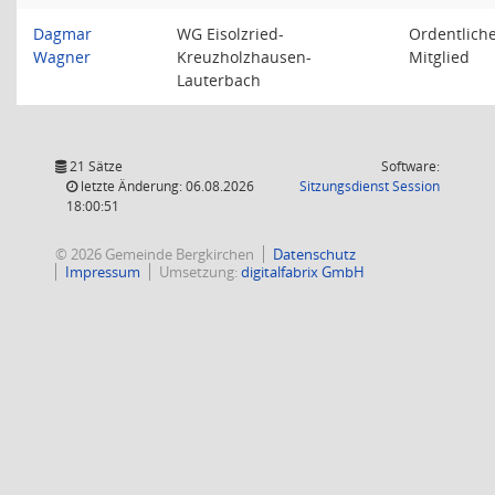
Dagmar
WG Eisolzried-
Ordentlich
Wagner
Kreuzholzhausen-
Mitglied
Lauterbach
21 Sätze
Software:
(Wird in
letzte Änderung: 06.08.2026
Sitzungsdienst
Session
18:00:51
© 2026 Gemeinde Bergkirchen
Datenschutz
Impressum
Umsetzung:
digitalfabrix GmbH