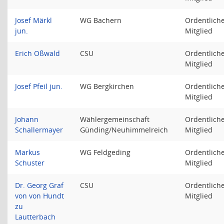
Josef Märkl
WG Bachern
Ordentlich
jun.
Mitglied
Erich Oßwald
CSU
Ordentlich
Mitglied
Josef Pfeil jun.
WG Bergkirchen
Ordentlich
Mitglied
Johann
Wählergemeinschaft
Ordentlich
Schallermayer
Günding/Neuhimmelreich
Mitglied
Markus
WG Feldgeding
Ordentlich
Schuster
Mitglied
Dr. Georg Graf
CSU
Ordentlich
von von Hundt
Mitglied
zu
Lautterbach