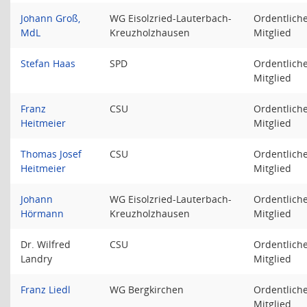
Johann Groß,
WG Eisolzried-Lauterbach-
Ordentlich
MdL
Kreuzholzhausen
Mitglied
Stefan Haas
SPD
Ordentlich
Mitglied
Franz
CSU
Ordentlich
Heitmeier
Mitglied
Thomas Josef
CSU
Ordentlich
Heitmeier
Mitglied
Johann
WG Eisolzried-Lauterbach-
Ordentlich
Hörmann
Kreuzholzhausen
Mitglied
Dr. Wilfred
CSU
Ordentlich
Landry
Mitglied
Franz Liedl
WG Bergkirchen
Ordentlich
Mitglied