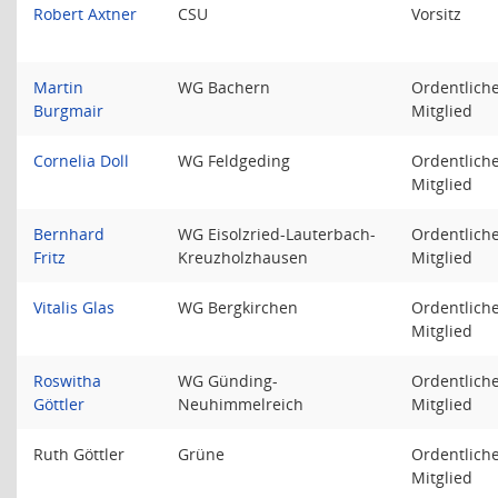
Robert Axtner
CSU
Vorsitz
Martin
WG Bachern
Ordentlich
Burgmair
Mitglied
Cornelia Doll
WG Feldgeding
Ordentlich
Mitglied
Bernhard
WG Eisolzried-Lauterbach-
Ordentlich
Fritz
Kreuzholzhausen
Mitglied
Vitalis Glas
WG Bergkirchen
Ordentlich
Mitglied
Roswitha
WG Günding-
Ordentlich
Göttler
Neuhimmelreich
Mitglied
Ruth Göttler
Grüne
Ordentlich
Mitglied