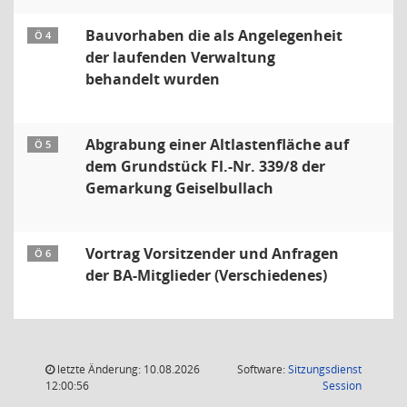
Bauvorhaben die als Angelegenheit
Ö 4
der laufenden Verwaltung
behandelt wurden
Abgrabung einer Altlastenfläche auf
Ö 5
dem Grundstück Fl.-Nr. 339/8 der
Gemarkung Geiselbullach
Vortrag Vorsitzender und Anfragen
Ö 6
der BA-Mitglieder (Verschiedenes)
letzte Änderung: 10.08.2026
Software:
Sitzungsdienst
(Wird in
12:00:56
Session