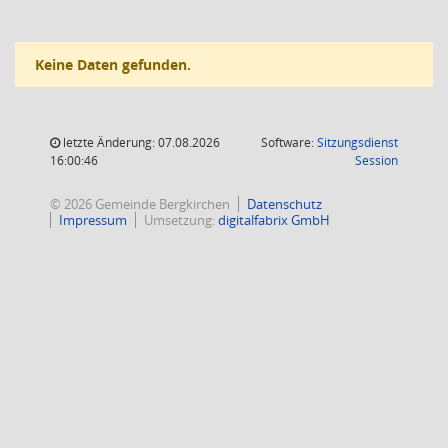
Keine Daten gefunden.
letzte Änderung: 07.08.2026
Software:
Sitzungsdienst
(Wird in
16:00:46
Session
© 2026 Gemeinde Bergkirchen
Datenschutz
Impressum
Umsetzung:
digitalfabrix GmbH