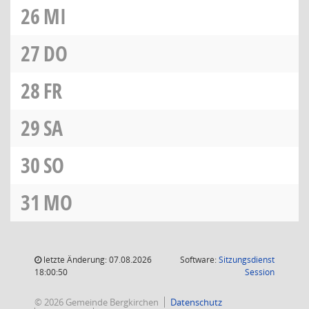
26
MI
27
DO
28
FR
29
SA
30
SO
31
MO
letzte Änderung: 07.08.2026
Software:
Sitzungsdienst
(Wird in
18:00:50
Session
© 2026 Gemeinde Bergkirchen
Datenschutz