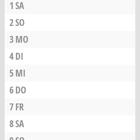
1
SA
2
SO
3
MO
4
DI
5
MI
6
DO
7
FR
8
SA