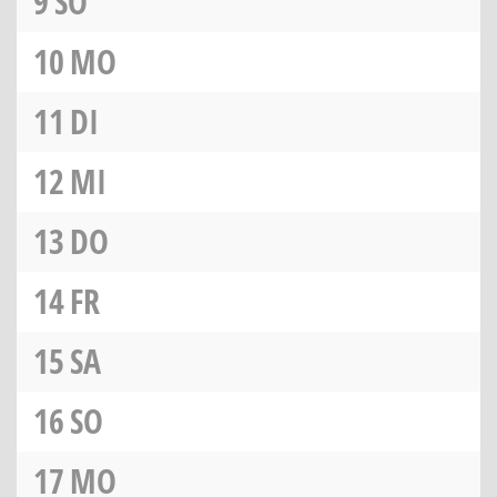
9
SO
10
MO
11
DI
12
MI
13
DO
14
FR
15
SA
16
SO
17
MO