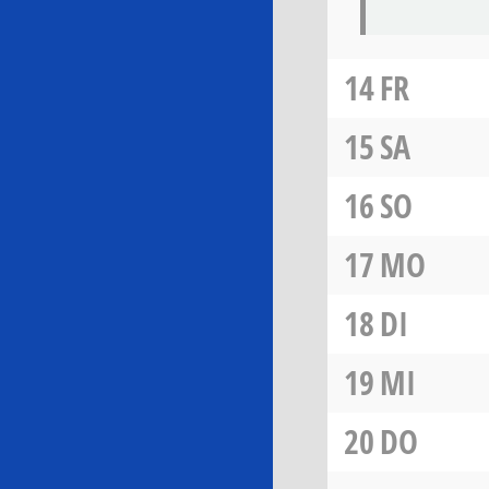
14
FR
15
SA
16
SO
17
MO
18
DI
19
MI
20
DO