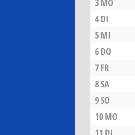
3
MO
4
DI
5
MI
6
DO
7
FR
8
SA
9
SO
10
MO
11
DI