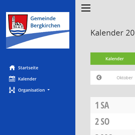
Toggle navigation
Kalender 2
Kalender
Startseite
Oktober
Kalender
Organisation
1
SA
2
SO