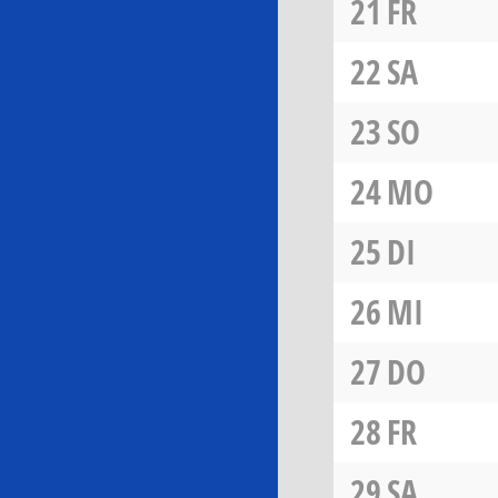
21
FR
22
SA
23
SO
24
MO
25
DI
26
MI
27
DO
28
FR
29
SA