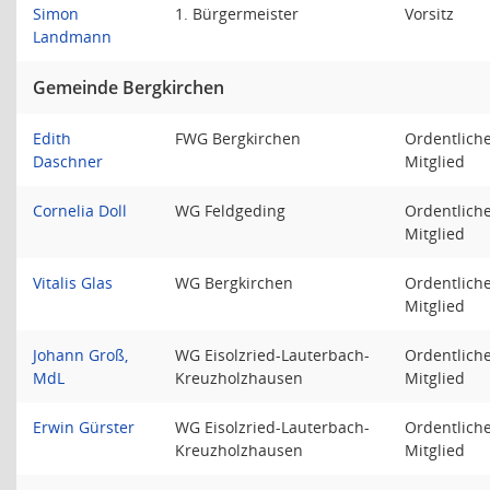
Simon
1. Bürgermeister
Vorsitz
Landmann
Gemeinde Bergkirchen
Edith
FWG Bergkirchen
Ordentlich
Daschner
Mitglied
Cornelia Doll
WG Feldgeding
Ordentlich
Mitglied
Vitalis Glas
WG Bergkirchen
Ordentlich
Mitglied
Johann Groß,
WG Eisolzried-Lauterbach-
Ordentlich
MdL
Kreuzholzhausen
Mitglied
Erwin Gürster
WG Eisolzried-Lauterbach-
Ordentlich
Kreuzholzhausen
Mitglied