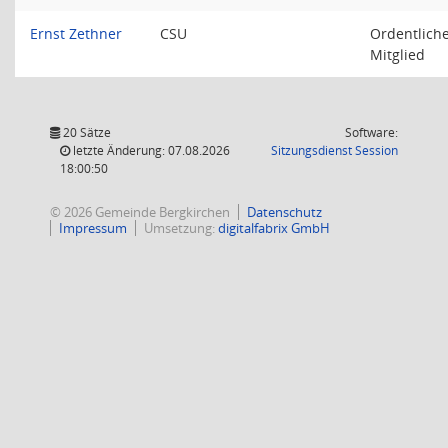
Ernst Zethner
CSU
Ordentlich
Mitglied
20 Sätze
Software:
(Wird in
letzte Änderung: 07.08.2026
Sitzungsdienst
Session
18:00:50
© 2026 Gemeinde Bergkirchen
Datenschutz
Impressum
Umsetzung:
digitalfabrix GmbH