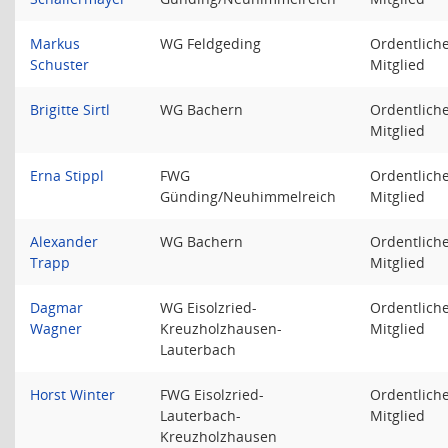
Markus
WG Feldgeding
Ordentlich
Schuster
Mitglied
Brigitte Sirtl
WG Bachern
Ordentlich
Mitglied
Erna Stippl
FWG
Ordentlich
Günding/Neuhimmelreich
Mitglied
Alexander
WG Bachern
Ordentlich
Trapp
Mitglied
Dagmar
WG Eisolzried-
Ordentlich
Wagner
Kreuzholzhausen-
Mitglied
Lauterbach
Horst Winter
FWG Eisolzried-
Ordentlich
Lauterbach-
Mitglied
Kreuzholzhausen