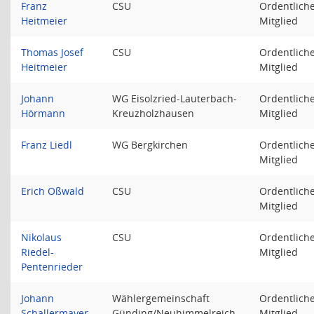
Franz
CSU
Ordentlich
Heitmeier
Mitglied
Thomas Josef
CSU
Ordentlich
Heitmeier
Mitglied
Johann
WG Eisolzried-Lauterbach-
Ordentlich
Hörmann
Kreuzholzhausen
Mitglied
Franz Liedl
WG Bergkirchen
Ordentlich
Mitglied
Erich Oßwald
CSU
Ordentlich
Mitglied
Nikolaus
CSU
Ordentlich
Riedel-
Mitglied
Pentenrieder
Johann
Wählergemeinschaft
Ordentlich
Schallermayer
Günding/Neuhimmelreich
Mitglied