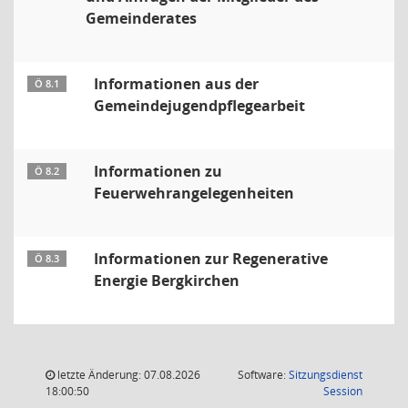
Gemeinderates
Informationen aus der
Ö 8.1
Gemeindejugendpflegearbeit
Informationen zu
Ö 8.2
Feuerwehrangelegenheiten
Informationen zur Regenerative
Ö 8.3
Energie Bergkirchen
letzte Änderung: 07.08.2026
Software:
Sitzungsdienst
(Wird in
18:00:50
Session