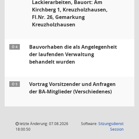
Lackierarbeiten, Bauort: Am
Kirchberg 1, Kreuzholzhausen,
Fl.Nr. 26, Gemarkung
Kreuzholzhausen
Bauvorhaben die als Angelegenheit
Ö 4
der laufenden Verwaltung
behandelt wurden
Vortrag Vorsitzender und Anfragen
Ö 5
der BA-Mitglieder (Verschiedenes)
letzte Änderung: 07.08.2026
Software:
Sitzungsdienst
(Wird in
18:00:50
Session