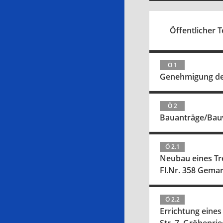
Öffentlicher Te
Ö 1
Genehmigung der 
Ö 2
Bauanträge/Bau
Ö 2.1
Neubau eines Tre
Fl.Nr. 358 Gem
Ö 2.2
Errichtung eine