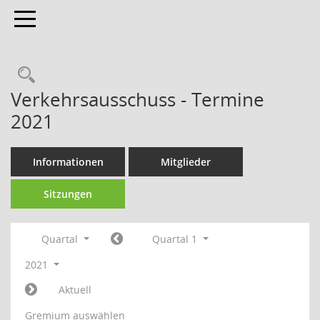
Toggle navigation
Verkehrsausschuss - Termine
2021
Informationen
Mitglieder
Sitzungen
Quartal
Quartal 1
2021
Aktuell
Gremium auswählen