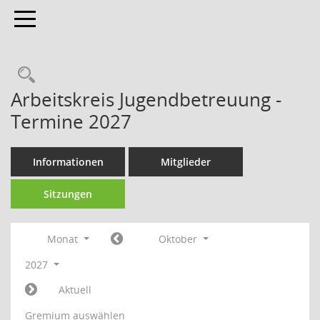
Toggle navigation
Arbeitskreis Jugendbetreuung -
Termine 2027
Informationen
Mitglieder
Sitzungen
Monat
Oktober
2027
Aktuell
Gremium auswählen