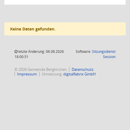
Keine Daten gefunden.
letzte Änderung: 06.08.2026
Software:
Sitzungsdienst
(Wird in
18:00:51
Session
© 2026 Gemeinde Bergkirchen
Datenschutz
Impressum
Umsetzung:
digitalfabrix GmbH