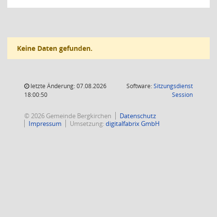
Keine Daten gefunden.
letzte Änderung: 07.08.2026
Software:
Sitzungsdienst
(Wird in
18:00:50
Session
© 2026 Gemeinde Bergkirchen
Datenschutz
Impressum
Umsetzung:
digitalfabrix GmbH