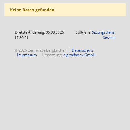
Keine Daten gefunden.
letzte Änderung: 06.08.2026
Software:
Sitzungsdienst
(Wird in
17:30:51
Session
© 2026 Gemeinde Bergkirchen
Datenschutz
Impressum
Umsetzung:
digitalfabrix GmbH