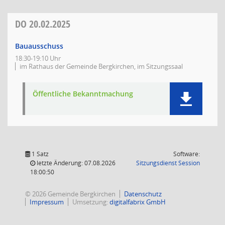
DO
20.02.2025
Bauausschuss
18:30-19:10 Uhr
im Rathaus der Gemeinde Bergkirchen, im Sitzungssaal
Öffentliche Bekanntmachung
1 Satz
Software:
(Wird in
letzte Änderung: 07.08.2026
Sitzungsdienst
Session
18:00:50
© 2026 Gemeinde Bergkirchen
Datenschutz
Impressum
Umsetzung:
digitalfabrix GmbH