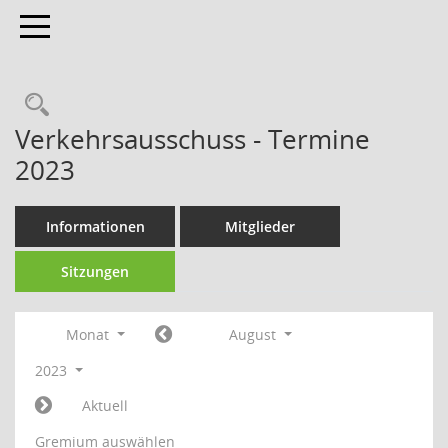
Toggle navigation
Verkehrsausschuss - Termine
2023
Informationen
Mitglieder
Sitzungen
Monat
August
2023
Aktuell
Gremium auswählen