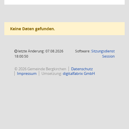
Keine Daten gefunden.
letzte Änderung: 07.08.2026
Software:
Sitzungsdienst
(Wird in
18:00:50
Session
© 2026 Gemeinde Bergkirchen
Datenschutz
Impressum
Umsetzung:
digitalfabrix GmbH