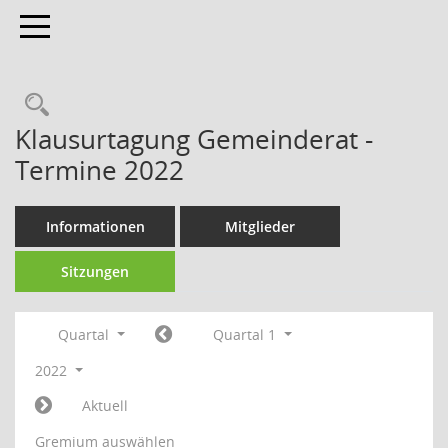
Toggle navigation
Klausurtagung Gemeinderat -
Termine 2022
Informationen
Mitglieder
Sitzungen
Quartal
Quartal 1
2022
Aktuell
Gremium auswählen