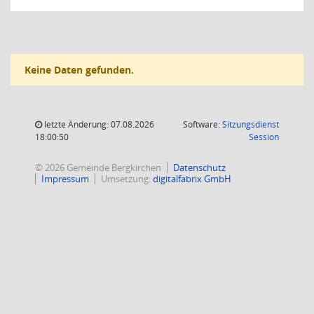
Keine Daten gefunden.
letzte Änderung: 07.08.2026
Software:
Sitzungsdienst
(Wird in
18:00:50
Session
© 2026 Gemeinde Bergkirchen
Datenschutz
Impressum
Umsetzung:
digitalfabrix GmbH