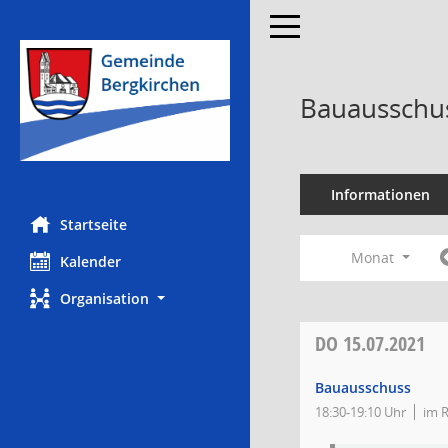
Toggle navigation
Bauausschus
Informationen
Startseite
Monat
Kalender
Organisation
DO
15.07.2021
Bauausschuss
18:30-19:10 Uhr
im R