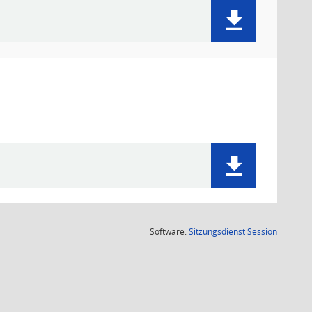
(Wird in
Software:
Sitzungsdienst
Session