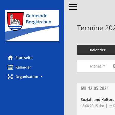
Toggle navigation
Termine 20
Kalender
Startseite
Monat
Kalender
Organisation
MI
12.05.2021
Sozial- und Kultur
18:00-20:15 Uhr
im R