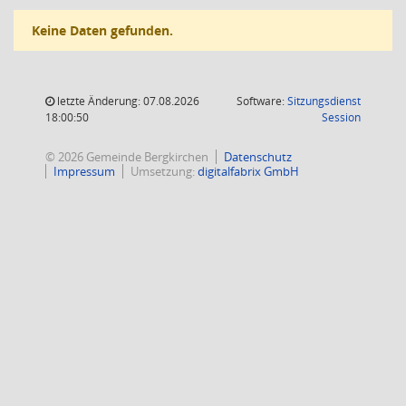
Keine Daten gefunden.
letzte Änderung: 07.08.2026
Software:
Sitzungsdienst
(Wird in
18:00:50
Session
© 2026 Gemeinde Bergkirchen
Datenschutz
Impressum
Umsetzung:
digitalfabrix GmbH