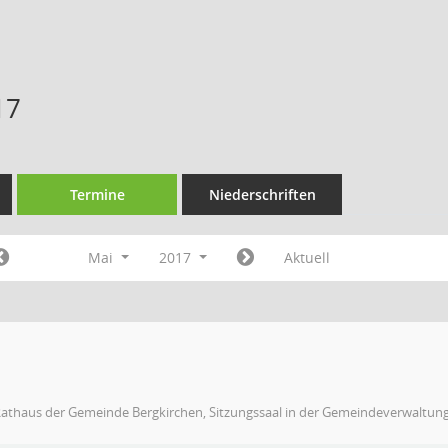
17
Termine
Niederschriften
Mai
2017
Aktuell
Rathaus der Gemeinde Bergkirchen, Sitzungssaal in der Gemeindeverwaltun