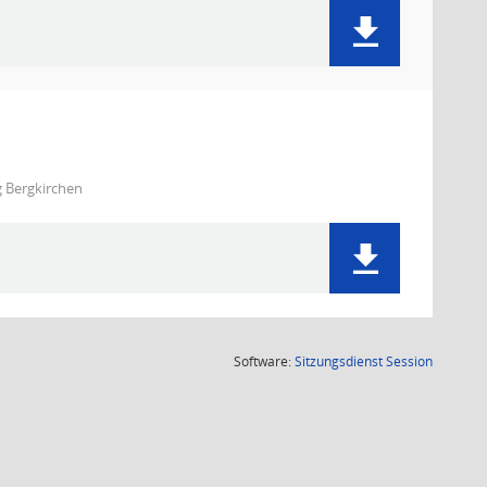
g Bergkirchen
(Wird in
Software:
Sitzungsdienst
Session