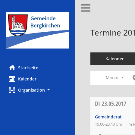
Toggle navigation
Termine 20
Kalender
Startseite
Monat
Kalender
Organisation
DI
23.05.2017
Gemeinderat
19:00-23:40 Uhr
im 