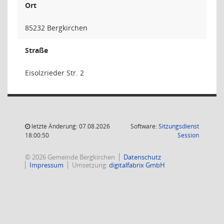
Ort
85232 Bergkirchen
Straße
Eisolzrieder Str. 2
letzte Änderung: 07.08.2026
Software:
Sitzungsdienst
(Wird in
18:00:50
Session
© 2026 Gemeinde Bergkirchen
Datenschutz
Impressum
Umsetzung:
digitalfabrix GmbH