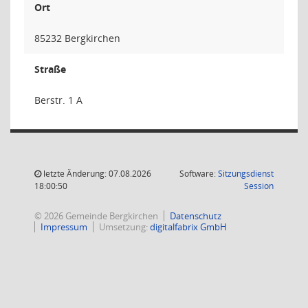
Ort
85232 Bergkirchen
Straße
Berstr. 1 A
letzte Änderung: 07.08.2026
Software:
Sitzungsdienst
(Wird in
18:00:50
Session
© 2026 Gemeinde Bergkirchen
Datenschutz
Impressum
Umsetzung:
digitalfabrix GmbH