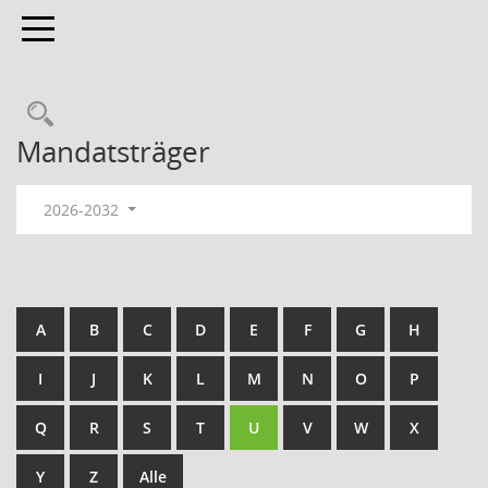
Toggle navigation
Mandatsträger
2026-2032
A
B
C
D
E
F
G
H
I
J
K
L
M
N
O
P
Q
R
S
T
U
V
W
X
Y
Z
Alle