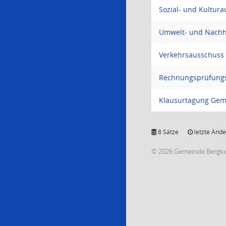
Sozial- und Kultur
Umwelt- und Nachha
Verkehrsausschuss
Rechnungsprüfung
Klausurtagung Gem
8 Sätze
letzte Ände
© 2026 Gemeinde Bergki